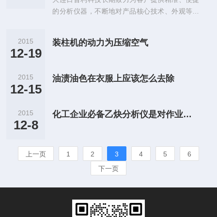
的分析仪器，不断地对产品核心技术、外观等进
行更新和升级。 目前，全新升级的RPL-D2000恒
温柱箱已上市，其外观采用磨砂表面设计，整体
2015
装柱机的动力为压缩空气
手感出色。
12-19
2015
油渍油色在衣服上应该怎么去除
12-15
2015
化工企业必备乙炔分析仪是对作业人员的重视
12-8
上一页
1
2
3
4
5
6
下一页