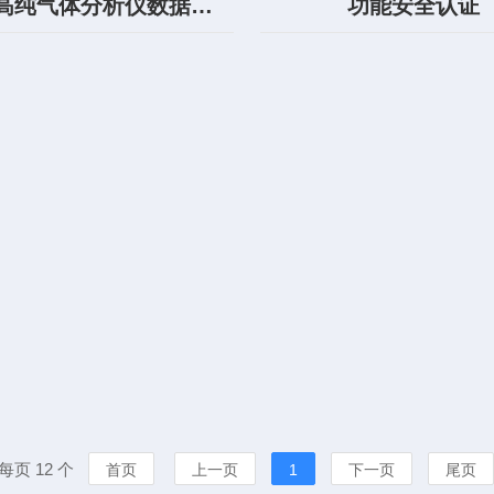
日普利高纯气体分析仪数据采集软件V1.0
功能安全认证
每页 12 个
首页
上一页
1
下一页
尾页