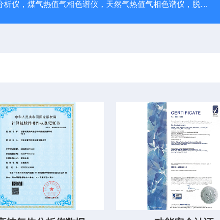
在线总烃分析仪，乙炔分析仪，痕量烃分析仪，煤气热值气相色谱仪，天然气热值气相色谱仪，脱氧管，液相色谱柱空柱，保护柱，过滤器