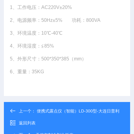
1、工作电压：AC220V±20%
2、
电源频率：50Hz
±
5
%
功耗：800VA
3、
环境温度：10
℃
-40
℃
4、
环境湿度：≦
85%
5、
外形尺寸：500*350*385（mm）
6、重量：35KG
上一个：
便携式露点仪（智能）LD-300型-大连日普利
返回列表