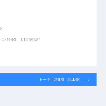
.2、
Φ8转Φ3、1/16″转1/8″
下一个：
净化管（脱水管）