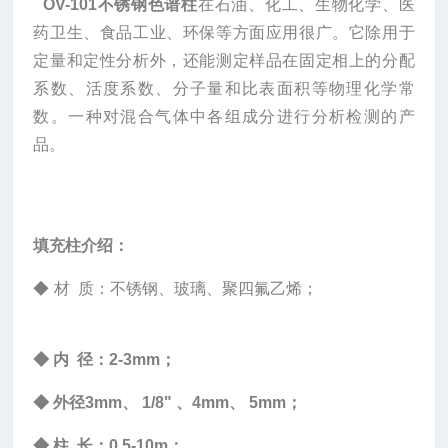
OV-101不锈钢色谱柱
在石油、化工、生物化学、医
药卫生、食品工业、环保等方面应用很广。它除用于
定量和定性分析外，还能测定样品在固定相上的分配
系数、活度系数、分子量和比表面积等物理化学常
数。一种对混合气体中各组成分进行分析检测的产
品。
填充柱介绍：
◆
材 质：不锈钢、玻璃、聚四氟乙烯；
◆
内 径：2-3mm；
◆
外径3mm、 1/8" 、4mm、 5mm；
◆
柱 长：0.5-10m；