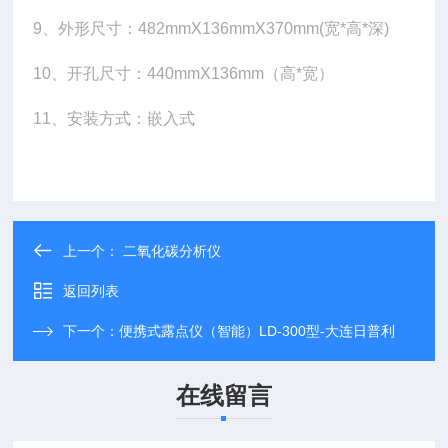
9、外形尺寸：482mmX136mmX370mm(宽*高*深)
10、开孔尺寸：440mmX136mm（高*宽）
11、
安装方式：嵌入式
上一个：
二氧化碳分析仪
返回列表
下一个：
便携式露点仪（智能）LD-300型-大连日普利
在线留言