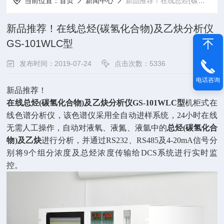
当前位置：
首页
新闻中心
新品推荐！在线总烃(碳氢化合物)及乙炔分析仪GS-101WLC型
新品推荐！在线总烃(碳氢化合物)及乙炔分析仪
GS-101WLC型
发布时间：2019-07-24
点击次数：5336
电话咨询
新品推荐！
在线总烃
(碳氢化合物)及乙炔分析仪GS-101WLC型
机柜式在
线色谱分析仪，该色谱仪采用全自动进样系统，
24小时在线
无需人工操作，自动对液氧、液氮、液氩中的
总烃
(碳氢化合
物)及乙炔
进行分析，并通过
RS232、RS485及4-20mA信号分
别将9个组分浓度及总烃浓度传输给DCS系统进行实时监
控。