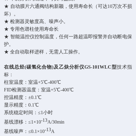
★ 自动膜片六通阀结构新颖，使用寿命长（可达10万次不损
坏）。
★ 检测器灵敏度高、噪声小。
★ 专用色谱柱使用寿命长
★ 智能温控仪控制温度，任何一路超温即报警并自动断电保
护。
★ 全自动取样进样，无需人工操作。
在线总烃
(碳氢化合物)及乙炔分析仪GS-101WLC型
技术
指
标
：
柱
室温度
：室温
+5℃-
4
00℃
FID
检测器温度
：室温
+5℃
-4
00℃
控温
精度：
±
0.1℃
显示精度：
0.1℃
系统稳定时间
：
≤1小时
-13
基线漂移：
≤
1×10
A/30min
-13
基线噪声：
≤
0.1×10
A