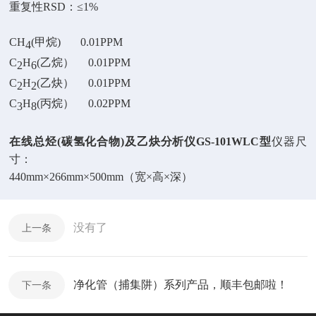
重复性
RSD：
≤
1%
CH
(甲烷) 0.01PPM
4
C
H
(乙烷） 0.01PPM
2
6
C
H
(乙炔） 0.01PPM
2
2
C
H
(丙烷） 0.02PPM
3
8
在线总烃
(碳氢化合物)及乙炔分析仪GS-101WLC型
仪器尺
寸：
440mm×266mm×500mm（宽×高×深）
没有了
上一条
净化管（捕集阱）系列产品，顺丰包邮啦！
下一条