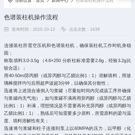
当前位置：
首页
新闻中心
色谱装柱机操作流程
色谱装柱机操作流程
发布时间：2015-10-12
点击次数：1639
连接装柱所需空压机和色谱装柱机，确保装柱机工作时机身稳
固；
称取填料3.0-3.5g （4.6×250 分析柱标准需要2.8g，经验3.2g比
较合适）；
用40-50ml异丙醇（或异丙醇与乙腈比例1：1）溶解填料，用玻
璃棒搅拌均匀后用超声波超3分钟，以确保其分散性；
迅速将上述混合液倒入匀浆罐（尽量短时间内完成该工序并确保
匀浆罐内无气泡），如匀浆罐不满再用异丙醇（或异丙醇与乙腈
比例1：1）补满，理想情况是不需要再补充异丙醇（或异丙醇与
乙腈比例1：1），熟练后可知需要多少原料，所需原料的梁与温
度、填料溶解性有关；
迅速将匀浆罐和柱子连接到泵上以60MPA的压力，以甲醇（化