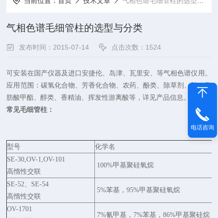
当前位置：
首页
技术文章
气相色谱毛细管柱的选型与分类
气相色谱毛细管柱的选型与分类
发布时间：2015-07-14
点击次数：1524
可安装在国产仪器及进口安捷伦、岛津、瓦里安、等气相色谱仪用。
应用范围：碳氢化合物、芳香化合物、农药、酚类、除草剂、胺、脂
肪酸甲酯、醇类、香精油、挥发性游离酸等，详见产品信息。
常见毛细管柱：
电话咨询
型号
化学名
SE-30,OV-1,OV-101
100%甲基聚硅氧烷
高惰性交联
SE-52、SE-54
5%苯基，95%甲基聚硅氧烷
高惰性交联
OV-1701
7%氰甲基，7%苯基，86%甲基聚硅烷