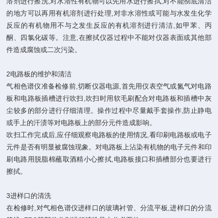
溶剂进行擦洗,对水溶性有机物可以先用水进行擦拭,对不能彻底清洁
的地方可以再用有机溶剂进行处理,对非水溶性或可能与水发生化学
反应的有机物用不与之发生反应的有机溶剂进行清洁,如甲苯、丙
酮、四氯化碳等。注意,在擦拭仪器过程中不能对仪器表面或其他部
件造成腐蚀或二次污染。
2电路板的维护和清洁
气相色谱仪准备检修前,切断仪器电源,首先用仪表空气或氮气对电路
板和电路板插槽进行吹扫,吹扫时用软毛刷配合对电路板和插槽中灰
尘较多的部分进行仔细清理。操作过程中尽量戴手套操作,防止静电
或手上的汗渍等对电路板上的部分元件造成影响。
吹扫工作完成后,应仔细观察电路板的使用情况,看印刷电路板或电子
元件是否有明显被腐蚀现象。对电路板上沾染有机物的电子元件和印
刷电路用脱脂棉蘸取酒精小心擦拭,电路板接口和插槽部分也要进行
擦拭。
3进样口的清洗
在检修时,对气相色谱仪进样口的玻璃衬管、分流平板,进样口的分流