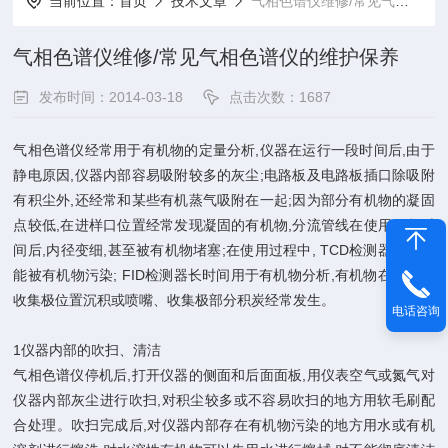
当前位置：
首页
技术文章
气相色谱仪维修/常见气相色谱仪的维护保养
气相色谱仪维修/常见气相色谱仪的维护保养
发布时间：2014-03-18
点击次数：1687
气相色谱仪经常用于有机物的定量分析,仪器在运行一段时间后,由于
静电原因,仪器内部容易吸附较多的灰尘;电路板及电路板插口除吸附
有积尘外,还经常和某些有机蒸气吸附在一起;因为部分有机物的凝固
点较低,在进样口位置经常发现凝固的有机物,分流管线在使用一段时
间后,内径变细,甚至被有机物堵塞;在使用过程中, TCD检测器很有可
能被有机物污染; FID检测器长时间用于有机物分析,有机物在喷嘴或
收集极位置沉积或喷嘴、收集极部分积炭经常发生。
电话咨询
1仪器内部的吹扫、清洁
气相色谱仪停机后,打开仪器的侧面和后面面板,用仪表空气或氮气对
仪器内部灰尘进行吹扫,对积尘较多或不容易吹扫的地方用软毛刷配
合处理。吹扫完成后,对仪器内部存在有机物污染的地方用水或有机