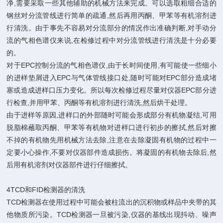
净,需要采取一些其他辅助的机械方法来完成。可以选取粗细合适的
钢丝对分流管线进行简单的疏通,然后再用丙酮、甲苯等有机溶剂进
行清洗。由于事先不容易对分流部分的情况作出准确判断,对手动分
流的气相色谱仪来说,在检修过程中对分流管线进行清洗是十分必要
的。
对于EPC控制分流的气相色谱仪,由于长时间使用,有可能使一些细小
的进样垫屑进入EPC与气体管线接口处,随时可能对EPC部分造成堵
塞或造成进样口压力变化。所以每次检修过程尽量对仪器EPC部分进
行检查,并用甲苯、丙酮等有机溶剂进行清洗,然后烘干处理。
由于进样等原因,进样口的外部随时可能会形成部分有机物凝结,可用
脱脂棉蘸取丙酮、甲苯等有机物对进样口进行初步的擦拭,然后对擦
不掉的有机物先用机械方法去除,注意在去除凝固有机物的过程中一
定要小心操作,不要对仪器部件造成损伤。将凝固的有机物去除后,然
后用有机溶剂对仪器部件进行仔细擦拭。
4TCD和FID检测器的清洗
TCD检测器在使用过程中可能会被柱流出的沉积物或样品中夹带的其
他物质所污染。TCD检测器一旦被污染,仪器的基线出现抖动、噪声