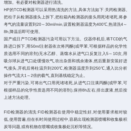
增加。有必要对检测器进行清洗。
HP的TCD检测器可以采用热清洗的方法,具体方法如下:关闭检测器,
把柱子从检测器接头上拆下,把柱箱内检测器的接头用死堵堵死,将参
考气的流量设置到20～30ml/min,设置检测器温度为400℃,热清洗4～
8h,降温后即可使用。
国产或日产TCD检测器污染可用以下方法。仪器停机后,将TCD的气
路进口拆下,用50ml注射器依次将丙酮(或甲苯,可根据样品的化学性
质选用不同的溶剂)无水乙醇、蒸馏水从进气口反复注入5～10次,用
吸尔球从进气口处缓慢吹气,吹出杂质和残余液体,然后重新安装好进
气接头,开机后将柱温升到200℃,检测器温度升到250℃,通入比分析
操作气流大1～2倍的载气,直到基线稳定为止。
对于严重污染,可将出气口用死堵堵死,从进气口注满丙酮(或甲苯,可
根据样品的化学性质选用不同的溶剂),保持8h左右,排出废液,然后按
上述方法处理。
FID检测器的清洗:FID检测器在使用中稳定性好,对使用要求相对较
低,使用普遍,但在长时间使用过程中,容易出现检测器喷嘴和收集极积
炭等问题,或有机物在喷嘴或收集极处沉积等情况。