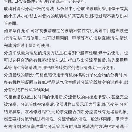
管线, EPC等部件分别进行清洗是十分必要的。
玻璃衬管和分流平板的清洗: 从仪器中小心取出玻璃衬管,用镊子或其
他小工具小心移去衬管内的玻璃毛和其它杂质,移取过程不要划伤衬
管表面。
如果条件允许,可将初步清理过的玻璃衬管在有机溶剂中用超声波进
行清洗,烘干后使用。也可以用丙酮、甲苯等有机溶剂直接清洗,清洗
完成后经过干燥即可使用。
分流平板最为理想的清洗方法是在溶剂中超声处理,烘干后使用。也
可以选择合适的有机溶剂清洗:从进样口取出分流平板后,首先采用甲
苯等惰性溶剂清洗,再用甲醇等醇类溶剂进行清洗,烘干后使用。
分流管线的清洗: 气相色谱仪用于有机物和高分子化合物的分析时,许
多有机物的凝固点较低,样品从气化室经过分流管线放空的过程中,部
分有机物在分流管线凝固。
气相色谱仪经过长时间的使用后,分流管线的内径逐渐变小,甚至完全
被堵塞。分流管线被堵塞后,仪器进样口显示压力异常,峰形变差,分析
结果异常。在检修过程中,无论事先能否判断分流管线有无堵塞现象,
都需要对分流管线进行清洗。分流管线的清洗一般选择丙酮、甲苯等
有机溶剂,对堵塞严重的分流管线有时用单纯清洗的方法很难清洗干