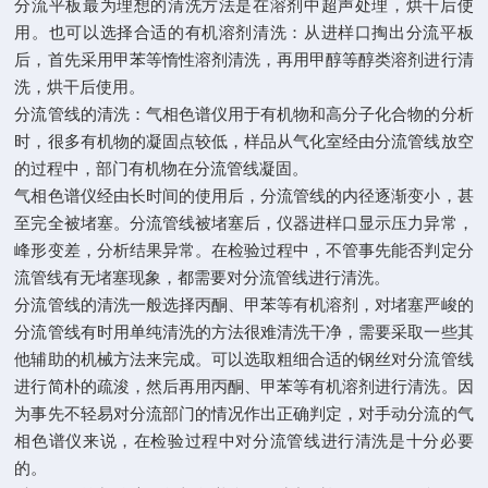
分流平板最为理想的清洗方法是在溶剂中超声处理，烘干后使
用。也可以选择合适的有机溶剂清洗：从进样口掏出分流平板
后，首先采用甲苯等惰性溶剂清洗，再用甲醇等醇类溶剂进行清
洗，烘干后使用。
分流管线的清洗：气相色谱仪用于有机物和高分子化合物的分析
时，很多有机物的凝固点较低，样品从气化室经由分流管线放空
的过程中，部门有机物在分流管线凝固。
气相色谱仪经由长时间的使用后，分流管线的内径逐渐变小，甚
至完全被堵塞。分流管线被堵塞后，仪器进样口显示压力异常，
峰形变差，分析结果异常。在检验过程中，不管事先能否判定分
流管线有无堵塞现象，都需要对分流管线进行清洗。
分流管线的清洗一般选择丙酮、甲苯等有机溶剂，对堵塞严峻的
分流管线有时用单纯清洗的方法很难清洗干净，需要采取一些其
他辅助的机械方法来完成。可以选取粗细合适的钢丝对分流管线
进行简朴的疏浚，然后再用丙酮、甲苯等有机溶剂进行清洗。因
为事先不轻易对分流部门的情况作出正确判定，对手动分流的气
相色谱仪来说，在检验过程中对分流管线进行清洗是十分必要
的。