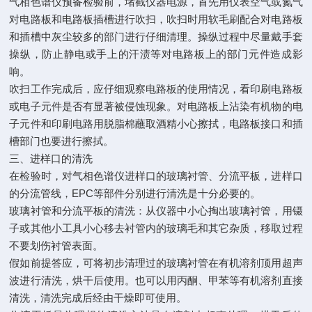
气相色谱仪预备检验前，堵截仪器电源，首先用仪表空气或氮气
对电路板和电路板插槽进行吹扫，吹扫时用软毛刷配合对电路板
和插槽中灰尘较多的部门进行仔细清理。操纵过程中尽量戴手套
操纵，防止静电或手上的汗渍等对电路板上的部门元件造成影
响。
吹扫工作完成后，应仔细观察电路板的使用情况，看印刷电路板
或电子元件是否有显著被侵蚀现象。对电路板上沾染有机物的电
子元件和印刷电路用脱脂棉蘸取酒精小心擦拭，电路板接口和插
槽部门也要进行擦拭。
三、进样口的清洗
在检验时，对气相色谱仪进样口的玻璃衬管、分流平板，进样口
的分流管线，EPC等部件分别进行清洗是十分必要的。
玻璃衬管和分流平板的清洗：从仪器中小心掏出玻璃衬管，用镊
子或其他小工具小心移去衬管内的玻璃毛和其它杂质，移取过程
不要划伤衬管表面。
假如前提答应，可将初步清理过的玻璃衬管在有机溶剂顶用超声
波进行清洗，烘干后使用。也可以用丙酮、甲苯等有机溶剂直接
清洗，清洗完成后经由干燥即可使用。